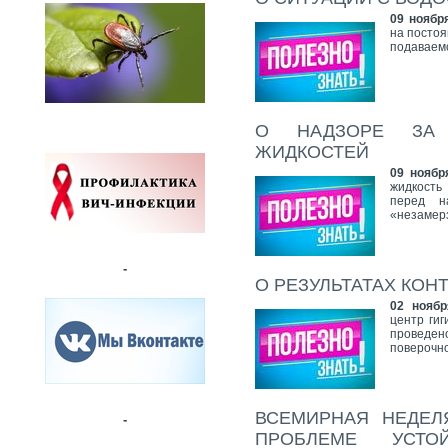
09 ноября
на постоя
подаваем
О НАДЗОРЕ ЗА 
ЖИДКОСТЕЙ
09 ноябр
жидкость
перед н
«незамер
-
О РЕЗУЛЬТАТАХ КО
02 ноябр
центр ги
проведен
поверочно
ВСЕМИРНАЯ НЕДЕ
-
ПРОБЛЕМЕ УСТО