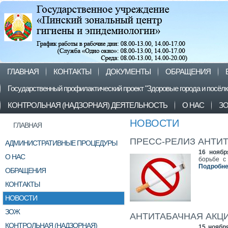
ГЛАВНАЯ
КОНТАКТЫ
ДОКУМЕНТЫ
ОБРАЩЕНИЯ
Государственный профилактический проект "Здоровые города и посёл
КОНТРОЛЬНАЯ (НАДЗОРНАЯ) ДЕЯТЕЛЬНОСТЬ
О НАС
З
НОВОСТИ
ГЛАВНАЯ
ПРЕСС-РЕЛИЗ АНТИ
АДМИНИСТРАТИВНЫЕ ПРОЦЕДУРЫ
16 ноябр
О НАС
борьбе с
Подробнее
ОБРАЩЕНИЯ
КОНТАКТЫ
НОВОСТИ
ЗОЖ
АНТИТАБАЧНАЯ АКЦ
КОНТРОЛЬНАЯ (НАДЗОРНАЯ)
15 ноябр