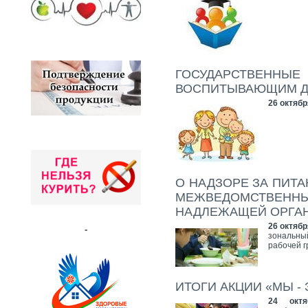
ГОСУДАРСТВЕНН
ВОСПИТЫВАЮЩИМ ДЕ
26 октябр
О НАДЗОРЕ ЗА ПИТ
МЕЖВЕДОМСТВЕН
НАДЛЕЖАЩЕЙ ОРГА
26 октябр
-
зональны
рабочей г
ИТОГИ АКЦИИ «МЫ -
24 окт