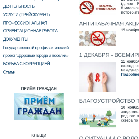
(далее – 
ДЕЯТЕЛЬНОСТЬ
8 миллион
потребите
УСЛУГИ (ПРЕЙСКУРАНТ)
ПРОФЕССИОНАЛЬНАЯ
АНТИТАБАЧНАЯ АКЦ
15 ноября
ОРИЕНТАЦИОННАЯ РАБОТА
ДОКУМЕНТЫ
Государственный профилактический
1 ДЕКАБРЯ - ВСЕМИ
проект "Здоровые города и посёлки»
11 ноябр
БОРЬБА С КОРРУПЦИЕЙ
ежегодн
междунар
Статьи
Подробнее
ПРИЁМ ГРАЖДАН
БЛАГОУСТРОЙСТВО 
10 ноябр
эпидемио
родного 
сквера по
КЛЕЩИ
О СИТУАЦИИ С ВОД