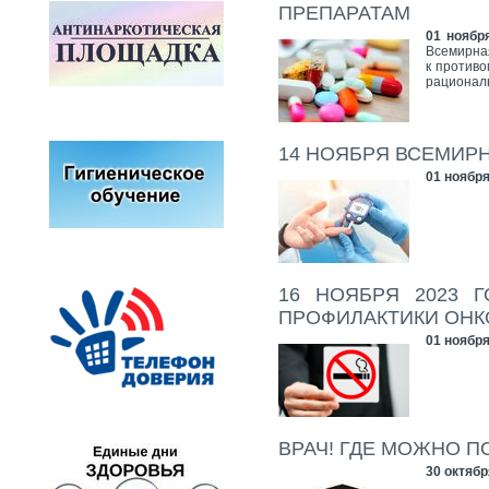
ПРЕПАРАТАМ
01 ноябр
Всемирна
к против
рациональ
14 НОЯБРЯ ВСЕМИР
01 ноября
16 НОЯБРЯ 2023 
ПРОФИЛАКТИКИ ОНК
01 ноября
ВРАЧ! ГДЕ МОЖНО 
30 октябр