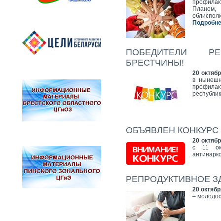
профилакт
Планом,
облиспол
Подробнее
ПОБЕДИТЕЛИ РЕ
БРЕСТЧИНЫ!
20 октябр
в нынешн
профила
республик
ОБЪЯВЛЕН КОНКУРС 
20 октябр
с 11 ок
антинарко
РЕПРОДУКТИВНОЕ З
20 октябр
– молодос