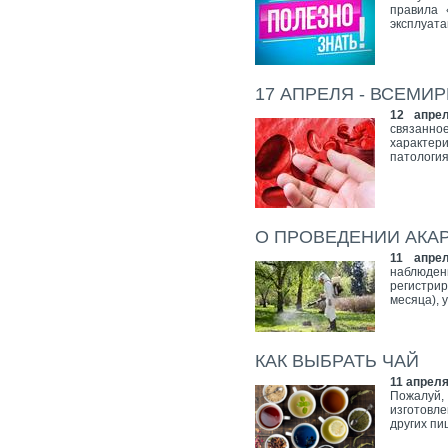
правила 
эксплуат
17 АПРЕЛЯ - ВСЕМИ
12 апре
связанн
характер
патология
О ПРОВЕДЕНИИ АКА
11 апре
наблюде
регистри
месяца), 
КАК ВЫБРАТЬ ЧАЙ
11 апреля
Пожалуй, 
изготовле
других п