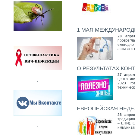
1 МАЯ МЕЖДУНАРОД
28 апре
провозгл
ежегодно
астмы» с
О РЕЗУЛЬТАТАХ КО
27 апрел
центр гиг
-
2023 го
техническ
ЕВРОПЕЙСКАЯ НЕД
26 апрел
традицио
– ЕНИ). 
-
иммуниза