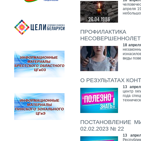
18 апрел
человече
апреля 19
небольшой
ПРОФИЛАКТИКА
НЕСОВЕРШЕННОЛЕ
18 апрел
незакон
изнасилов
виды пов
О РЕЗУЛЬТАТАХ КО
13 апрел
центр ги
года спе
техническ
ПОСТАНОВЛЕНИЕ МИ
02.02.2023 № 22
13 апре
Республи