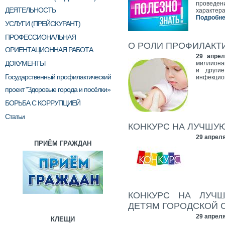
проведен
ДЕЯТЕЛЬНОСТЬ
характе
Подробнее
УСЛУГИ (ПРЕЙСКУРАНТ)
ПРОФЕССИОНАЛЬНАЯ
О РОЛИ ПРОФИЛАКТ
ОРИЕНТАЦИОННАЯ РАБОТА
29 апрел
ДОКУМЕНТЫ
миллионам
и другие
Государственный профилактический
инфекцио
проект "Здоровые города и посёлки»
БОРЬБА С КОРРУПЦИЕЙ
Статьи
КОНКУРС НА ЛУЧШУ
29 апреля
ПРИЁМ ГРАЖДАН
КОНКУРС НА ЛУЧ
ДЕТЯМ ГОРОДСКОЙ 
29 апреля
КЛЕЩИ