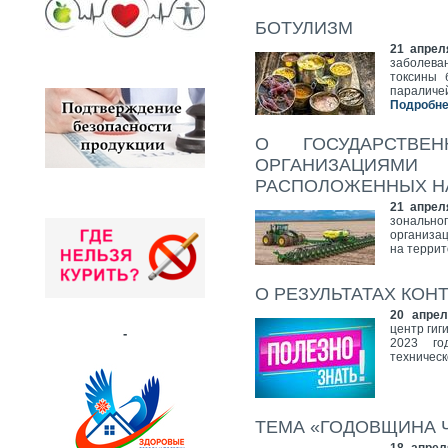
БОТУЛИЗМ
21 апрел
заболева
токсины 
параличе
Подробнее
О ГОСУДАРСТВЕ
ОРГАНИЗАЦИЯ
РАСПОЛОЖЕННЫХ НА
21 апрел
зонально
организа
на террит
О РЕЗУЛЬТАТАХ КО
20 апрел
центр гиг
-
2023 го
техническ
ТЕМА «ГОДОВЩИНА 