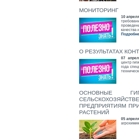
МОНИТОРИНГ
10 апреля
требова
проведен
качества 
Подробнее
О РЕЗУЛЬТАТАХ КО
07 апрел
центр гиг
года спе
техническ
ОСНОВНЫЕ ГИ
СЕЛЬСКОХОЗЯ
ПРЕДПРИЯТИЯМ ПР
РАСТЕНИЙ
05 апреля
агрохими