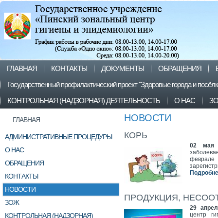
ГЛАВНАЯ
КОНТАКТЫ
ДОКУМЕНТЫ
ОБРАЩЕНИЯ
Государственный профилактический проект "Здоровые города и посёл
КОНТРОЛЬНАЯ (НАДЗОРНАЯ) ДЕЯТЕЛЬНОСТЬ
О НАС
З
НОВОСТИ
ГЛАВНАЯ
КОРЬ
АДМИНИСТРАТИВНЫЕ ПРОЦЕДУРЫ
02 мая
О НАС
заболева
феврале
ОБРАЩЕНИЯ
зарегистр
Подробнее
КОНТАКТЫ
НОВОСТИ
ПРОДУКЦИЯ, НЕСОО
ЗОЖ
29 апрел
центр ги
КОНТРОЛЬНАЯ (НАДЗОРНАЯ)