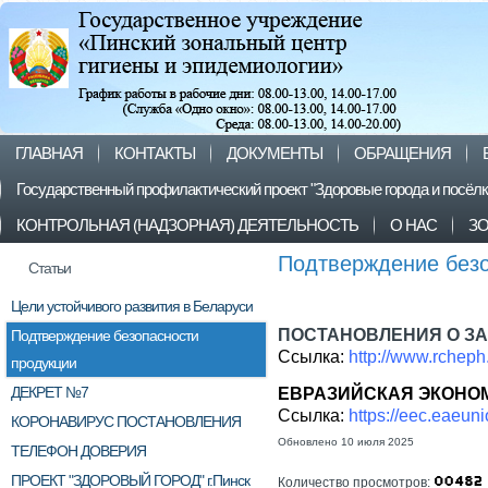
ГЛАВНАЯ
КОНТАКТЫ
ДОКУМЕНТЫ
ОБРАЩЕНИЯ
Государственный профилактический проект "Здоровые города и посёл
КОНТРОЛЬНАЯ (НАДЗОРНАЯ) ДЕЯТЕЛЬНОСТЬ
О НАС
З
Подтверждение безо
Статьи
Цели устойчивого развития в Беларуси
ПОСТАНОВЛЕНИЯ О З
Подтверждение безопасности
Ссылка:
http://www.rcheph
продукции
ДЕКРЕТ №7
ЕВРАЗИЙСКАЯ ЭКОНО
Ссылка:
https://eec.eaeuni
КОРОНАВИРУС ПОСТАНОВЛЕНИЯ
Обновлено 10 июля 2025
ТЕЛЕФОН ДОВЕРИЯ
ПРОЕКТ "ЗДОРОВЫЙ ГОРОД" г.Пинск
Количество просмотров: