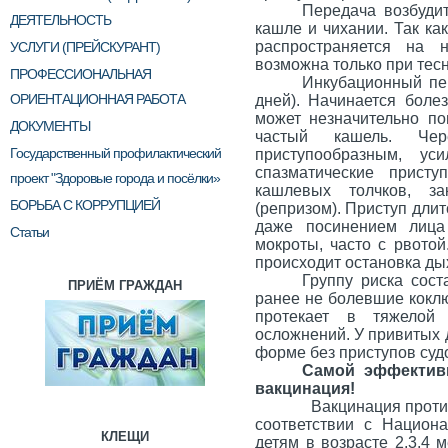
Передача возбуди
ДЕЯТЕЛЬНОСТЬ
кашле и чихании. Так ка
распространяется на 
УСЛУГИ (ПРЕЙСКУРАНТ)
возможна только при тес
ПРОФЕССИОНАЛЬНАЯ
Инкубационный пер
ОРИЕНТАЦИОННАЯ РАБОТА
дней). Начинается боле
может незначительно по
ДОКУМЕНТЫ
частый кашель. Чер
Государственный профилактический
приступообразным, у
спазматические присту
проект "Здоровые города и посёлки»
кашлевых толчков, з
БОРЬБА С КОРРУПЦИЕЙ
(репризом). Приступ дли
даже посинением лица
Статьи
мокроты, часто с рвотой
происходит остановка ды
Группу риска сост
ПРИЁМ ГРАЖДАН
ранее не болевшие кокл
протекает в тяжелой
осложнений. У привитых 
форме без приступов суд
Самой эффектив
вакцинация!
Вакцинация против ко
соответствии с Национ
КЛЕЩИ
детям в возрасте 2,3,4 