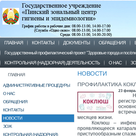
ГЛАВНАЯ
КОНТАКТЫ
ДОКУМЕНТЫ
ОБРАЩЕНИЯ
Государственный профилактический проект "Здоровые города и посёл
КОНТРОЛЬНАЯ (НАДЗОРНАЯ) ДЕЯТЕЛЬНОСТЬ
О НАС
З
НОВОСТИ
ГЛАВНАЯ
ПРОФИЛАКТИКА КО
АДМИНИСТРАТИВНЫЕ ПРОЦЕДУРЫ
23 февра
О НАС
Н
регист
ОБРАЩЕНИЯ
основно
КОНТАКТЫ
встреч
месяцев жизни.
НОВОСТИ
Коклюш – инфекц
ЗОЖ
проявляющееся катарал
приступообразным спазм
КОНТРОЛЬНАЯ (НАДЗОРНАЯ)