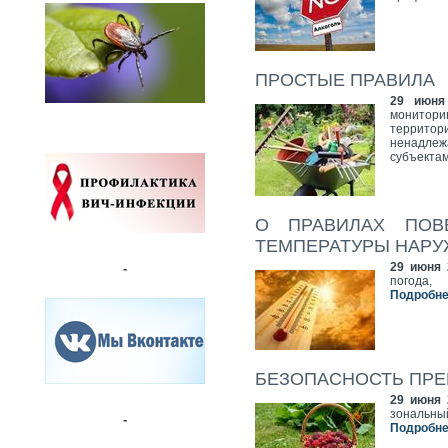
ПРОСТЫЕ ПРАВИЛА
29 июня
монитори
террито
ненадлеж
субъекта
О ПРАВИЛАХ ПОВ
ТЕМПЕРАТУРЫ НАРУ
29 июня 
-
погода,
Подробнее
БЕЗОПАСНОСТЬ ПРЕ
29 июня 
зональн
-
Подробнее