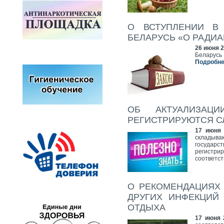
О ВСТУПЛЕНИИ В
БЕЛАРУСЬ «О РАДИ
26 июня 2
Беларусь 
Подробнее
ОБ АКТУАЛИЗАЦ
РЕГИСТРИРУЮТСЯ С
17 июня 
складыва
государс
регистр
соответс
О РЕКОМЕНДАЦИЯХ
ДРУГИХ ИНФЕКЦИЙ
ОТДЫХА
17 июня 