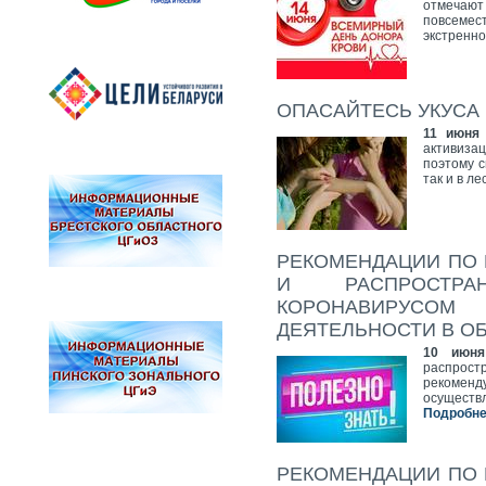
отмечают
повсемес
экстренн
ОПАСАЙТЕСЬ УКУСА
11 июня 
активиза
поэтому с
так и в л
РЕКОМЕНДАЦИИ ПО
И РАСПРОСТРА
КОРОНАВИРУСОМ
ДЕЯТЕЛЬНОСТИ В О
10 июня
распрос
рекоменд
осуществ
Подробнее
РЕКОМЕНДАЦИИ ПО