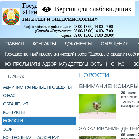
Версия для слабовидящих
ГЛАВНАЯ
КОНТАКТЫ
ДОКУМЕНТЫ
ОБРАЩЕНИЯ
Государственный профилактический проект "Здоровые города и посёл
КОНТРОЛЬНАЯ (НАДЗОРНАЯ) ДЕЯТЕЛЬНОСТЬ
О НАС
З
НОВОСТИ
ГЛАВНАЯ
ВНИМАНИЕ! КОМАРЫ
АДМИНИСТРАТИВНЫЕ ПРОЦЕДУРЫ
20 июля 
О НАС
встречает
толпой, 
ОБРАЩЕНИЯ
намерева
КОНТАКТЫ
НОВОСТИ
ЗАКАЛИВАНИЕ ДЕТЕ
ЗОЖ
08 июля 
КОНТРОЛЬНАЯ (НАДЗОРНАЯ)