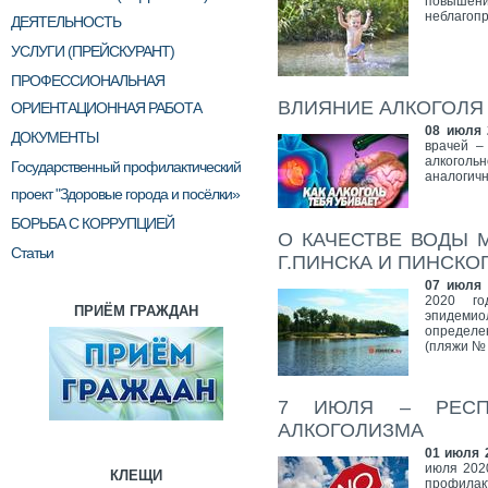
повышени
неблагоп
ДЕЯТЕЛЬНОСТЬ
УСЛУГИ (ПРЕЙСКУРАНТ)
ПРОФЕССИОНАЛЬНАЯ
ВЛИЯНИЕ АЛКОГОЛЯ
ОРИЕНТАЦИОННАЯ РАБОТА
08 июля 
ДОКУМЕНТЫ
врачей –
алкогол
Государственный профилактический
аналогичн
проект "Здоровые города и посёлки»
БОРЬБА С КОРРУПЦИЕЙ
О КАЧЕСТВЕ ВОДЫ 
Статьи
Г.ПИНСКА И ПИНСКО
07 июля 
2020 го
ПРИЁМ ГРАЖДАН
эпидеми
определе
(пляжи №
7 ИЮЛЯ – РЕСПУ
АЛКОГОЛИЗМА
01 июля 
июля 202
КЛЕЩИ
профилак