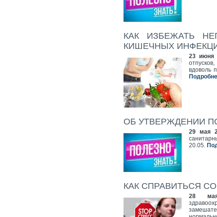
КАК ИЗБЕЖАТЬ НЕ
КИШЕЧНЫХ ИНФЕКЦИ
23 июня 
отпусков
вдоволь п
Подробнее
ОБ УТВЕРЖДЕНИИ П
29 мая 
санитарн
20.05.
Под
КАК СПРАВИТЬСЯ С
28 ма
здравоо
замешате
нормаль