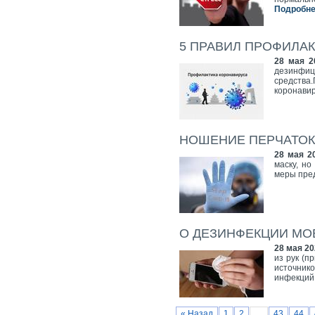
Подробнее
5 ПРАВИЛ ПРОФИЛА
28 мая 2
дезинф
средства
коронавир
НОШЕНИЕ ПЕРЧАТОК
28 мая 2
маску, но
меры пре
О ДЕЗИНФЕКЦИИ МО
28 мая 20
из рук (п
источник
инфекций
« Назад
1
2
…
43
44