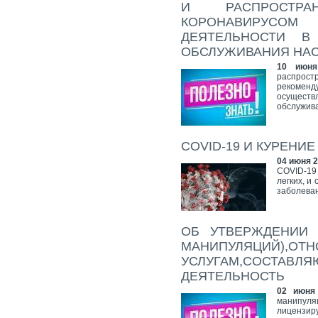
И РАСПРОСТРА
КОРОНАВИРУСОМ
ДЕЯТЕЛЬНОСТИ В
ОБСЛУЖИВАНИЯ НА
10 июня
распрос
рекоменд
осуществ
обслужив
COVID-19 И КУРЕНИЕ
04 июня 2
COVID-19
легких, и
заболева
ОБ УТВЕРЖДЕНИИ 
МАНИПУЛЯЦИЙ)
УСЛУГАМ,СОСТАВЛ
ДЕЯТЕЛЬНОСТЬ
02 июня
манипул
лицензир