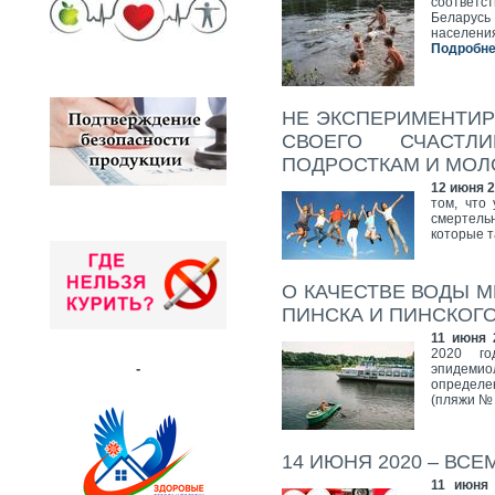
соответс
Беларусь
населени
Подробнее
НЕ ЭКСПЕРИМЕНТИР
СВОЕГО СЧАСТЛ
ПОДРОСТКАМ И МО
12 июня 2
том, что
смертельн
которые 
О КАЧЕСТВЕ ВОДЫ М
ПИНСКА И ПИНСКОГ
11 июня 
2020 го
-
эпидеми
определе
(пляжи №
14 ИЮНЯ 2020 – ВС
11 июня 