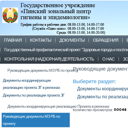
ГЛАВНАЯ
КОНТАКТЫ
ДОКУМЕНТЫ
ОБРАЩЕНИЯ
Государственный профилактический проект "Здоровые города и посёл
КОНТРОЛЬНАЯ (НАДЗОРНАЯ) ДЕЯТЕЛЬНОСТЬ
О НАС
З
Руководящие документ
Руководящие документы МЗ РБ по проекту
Документы координирующие
Выберите раздел:
реализацию проекта ЗГ в регионах
Документы координирую
Документы по реализации проекта ЗГ
Документы по реализац
Документы координирующие реализацию Проекта в регионах
Количество просмотров:
Руководящие документы МЗ РБ по
проекту