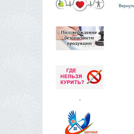
Вернут
-