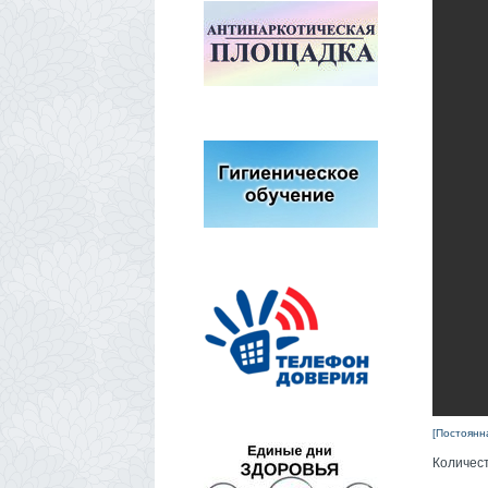
[Постоянн
Количес