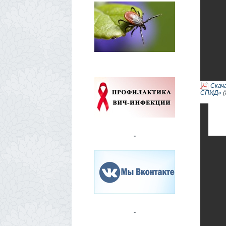
Скач
СПИД»
(
-
-