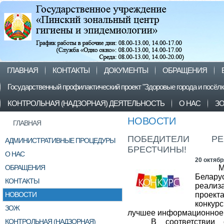
ГЛАВНАЯ
КОНТАКТЫ
ДОКУМЕНТЫ
ОБРАЩЕНИЯ
Государственный профилактический проект "Здоровые города и посёл
КОНТРОЛЬНАЯ (НАДЗОРНАЯ) ДЕЯТЕЛЬНОСТЬ
О НАС
З
НОВОСТИ
ГЛАВНАЯ
ПОБЕДИТЕЛИ РЕ
АДМИНИСТРАТИВНЫЕ ПРОЦЕДУРЫ
БРЕСТЧИНЫ!
О НАС
20 октябр
ОБРАЩЕНИЯ
М
Белару
КОНТАКТЫ
реализ
НОВОСТИ
проект
конкурс
ЗОЖ
лучшее информационное 
КОНТРОЛЬНАЯ (НАДЗОРНАЯ)
В соответствии 