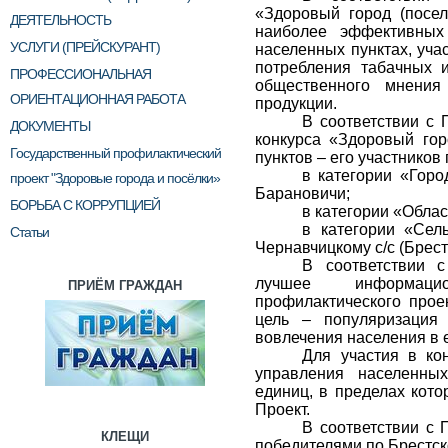
«Здоровый город (посел
ДЕЯТЕЛЬНОСТЬ
наиболее эффективных
УСЛУГИ (ПРЕЙСКУРАНТ)
населенных пунктах, уча
потребления табачных 
ПРОФЕССИОНАЛЬНАЯ
общественного мнения
ОРИЕНТАЦИОННАЯ РАБОТА
продукции.
В соответствии с 
ДОКУМЕНТЫ
конкурса «Здоровый гор
Государственный профилактический
пунктов – его участнико
в категории «Горо
проект "Здоровые города и посёлки»
Барановичи;
БОРЬБА С КОРРУПЦИЕЙ
в категории «Облас
в категории «Сел
Статьи
Чернавчицкому с/с (Брест
В соответствии 
лучшее информацио
ПРИЁМ ГРАЖДАН
профилактического прое
цель – популяризация
вовлечения населения в 
Для участия в ко
управления населенных
единиц, в пределах кот
Проект.
В соответствии с 
КЛЕЩИ
победителями по Брестск