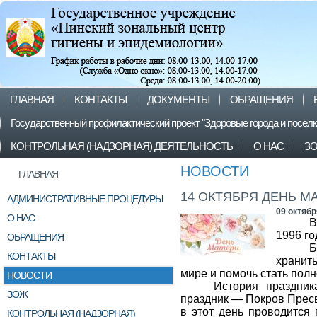
ГЛАВНАЯ
КОНТАКТЫ
ДОКУМЕНТЫ
ОБРАЩЕНИЯ
Государственный профилактический проект "Здоровые города и посёл
КОНТРОЛЬНАЯ (НАДЗОРНАЯ) ДЕЯТЕЛЬНОСТЬ
О НАС
З
НОВОСТИ
ГЛАВНАЯ
14 ОКТЯБРЯ ДЕНЬ М
АДМИНИСТРАТИВНЫЕ ПРОЦЕДУРЫ
09 октябр
О НАС
В
1996 го
ОБРАЩЕНИЯ
Б
КОНТАКТЫ
хранит
мире и помочь стать пол
НОВОСТИ
История праздник
ЗОЖ
праздник — Покров Пресв
в этот день проводится 
КОНТРОЛЬНАЯ (НАДЗОРНАЯ)