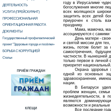
году в Иерусалиме чуде
ДЕЯТЕЛЬНОСТЬ
богослужения многие люд
всех молящихся широки
УСЛУГИ (ПРЕЙСКУРАНТ)
защитить всех детей бо
ПРОФЕССИОНАЛЬНАЯ
приурочен к столь ва
ОРИЕНТАЦИОННАЯ РАБОТА
празднику.
Мама, мамочка, ма
ДОКУМЕНТЫ
ассоциируются с самими 
Государственный профилактический
День матери - сво
и святой миссии для тех,
проект "Здоровые города и посёлки»
жизнь, потом болит за 
БОРЬБА С КОРРУПЦИЕЙ
самоотречения, будущ
частности. В нынешней д
Статьи
только первое в личной 
приоритет национальный
Охрана здоровья 
ПРИЁМ ГРАЖДАН
одной из основных зад
здравоохранении, имею
нации.
В Беларуси удел
проблем женщин, семьи 
жизнедеятельности, в 
являются доминирующи
возможности и реальные 
КЛЕЩИ
Все последние год