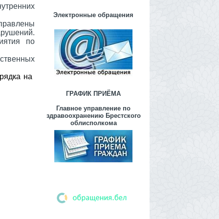
нутренних
Электронные обращения
правлены
ушений.
иятия по
тственных
рядка на
ГРАФИК ПРИЁМА
Главное управление по
здравоохранению Брестского
облисполкома