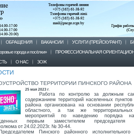
ОБРАЩЕНИЯ
ВАКАНСИИ
УСЛУГИ (ПРЕЙСКУРАНТ)
Б
оровые города и посёлки»
ПРОФЕССИОНАЛЬНАЯ ОРИЕНТАЦИОН
СТЬ
О НАС
ЗОЖ
ОСТИ
ОУСТРОЙСТВО ТЕРРИТОРИИ ПИНСКОГО РАЙОНА
25 мая 2023 г
.
Работа по контролю за должным са
содержанием территорий населенных пунктов
района организована на основании республи
областного, а так же территориальны
мероприятий по наведению порядка на
ржденных первым заместителем председателя П
олкома от 24.02.2023г. № 30-44.
Председателем Пинского районного исполнительного 