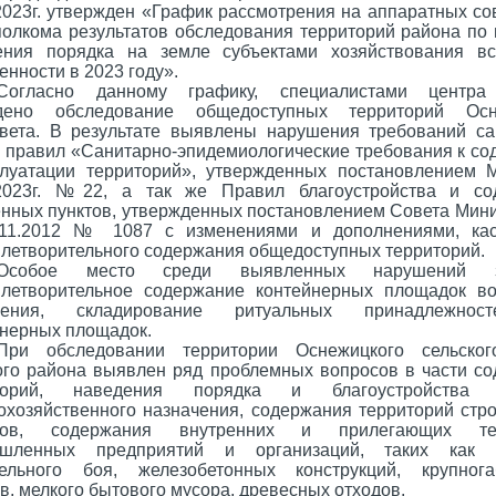
2023г. утвержден «График рассмотрения на аппаратных с
полкома результатов обследования территорий района по
ения порядка на земле субъектами хозяйствования в
енности в 2023 году».
Согласно данному графику, специалистами центра
дено обследование общедоступных территорий Осн
овета. В результате выявлены нарушения требований с
и правил «Санитарно-эпидемиологические требования к с
плуатации территорий», утвержденных постановлением 
.2023г. №22, а так же Правил благоустройства и со
енных пунктов, утвержденных постановлением Совета Мин
.11.2012 № 1087
с изменениями и дополнениями, ка
летворительного содержания общедоступных территорий.
Особое место среди выявленных нарушений з
влетворительное содержание контейнерных площадок во
бения, складирование ритуальных принадлежнос
йнерных площадок.
При обследовании территории Оснежицкого сельског
ого района выявлен ряд проблемных вопросов в части с
торий, наведения порядка и благоустройства о
охозяйственного назначения, содержания территорий стр
тов, содержания внутренних и прилегающих тер
шленных предприятий и организаций, таких как 
тельного боя, железобетонных конструкций, крупнога
в, мелкого бытового мусора, древесных отходов.