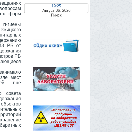
овещаниях
19:25
 вопросам
Август 06, 2026
сех форм
Пинск
 гигиены
ежицкого
анитарных
одержанию
МЗ РБ от
держания
истров РБ
сающиеся
анимало
зле мест
тей вне
о совета
одержания
бъектов
оительных
риторий
хранение
баритных