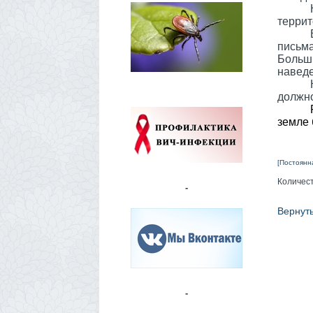
террит
пись
Больш
наведе
должно
земле 
Вра
[Постоянн
Количес
-
Вернут
-