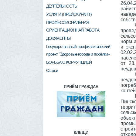
26.04.
ДЕЯТЕЛЬНОСТЬ
райис
навед
УСЛУГИ (ПРЕЙСКУРАНТ)
собств
ПРОФЕССИОНАЛЬНАЯ
ОРИЕНТАЦИОННАЯ РАБОТА
прове
сельс
ДОКУМЕНТЫ
норм 
Государственный профилактический
и экс
02.02
проект "Здоровые города и посёлки»
насел
БОРЬБА С КОРРУПЦИЕЙ
от 28
неудов
Статьи
неудо
погре
ПРИЁМ ГРАЖДАН
конте
Пинск
терри
сельск
объек
промы
строи
КЛЕЩИ
отходо