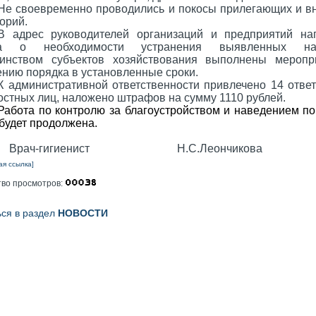
Не своевременно проводились и покосы прилегающих и в
орий.
В адрес руководителей организаций и предприятий на
ма о необходимости устранения выявленных нар
инством субъектов хозяйствования выполнены меропр
нию порядка в установленные сроки.
К административной ответственности привлечено 14 отве
стных лиц, наложено штрафов на сумму 1110 рублей.
Работа по контролю за благоустройством и наведением по
будет продолжена.
ч-гигиенист Н.С.Леончикова
ая ссылка]
тво просмотров:
ься в раздел
НОВОСТИ