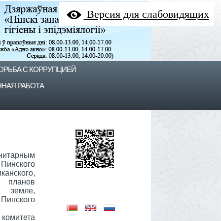
Версия для слабовидящих
ОРЬБА С КОРРУПЦИЕЙ
НАЯ РАБОТА
нитарным
 Пинского
канского,
х планов
 земле,
инского
комитета