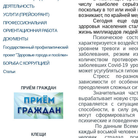
числу наиболее серьё
ДЕЯТЕЛЬНОСТЬ
поскольку в тот или ино
УСЛУГИ (ПРЕЙСКУРАНТ)
возникают, по крайней ме
Сегодня еще одн
ПРОФЕССИОНАЛЬНАЯ
здоровья населения ст
ОРИЕНТАЦИОННАЯ РАБОТА
жизнь миллиардов людей
Психическое сос
ДОКУМЕНТЫ
характеризуется воздейс
Государственный профилактический
уровнем тревоги и нео
заболевания, резким 
проект "Здоровые города и посёлки»
количеством противор
БОРЬБА С КОРРУПЦИЕЙ
заболевших
Covid
-19 ур
может усугубляться гипок
Статьи
Стресс по-разн
зависимости от особен
преодоления сложных си
ПРИЁМ ГРАЖДАН
Значительная час
вырабатывает новую стра
справляется с ситуаци
способности, в силу ря
могут сформироваться
психические и поведенче
По данным Всемир
каждый восьмой человек н
КЛЕЩИ
человек, страдал пс