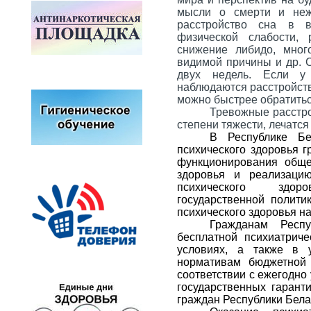
мысли о смерти и неж
расстройство сна в в
физической слабости, 
снижение либидо, мно
видимой причины и др. 
двух недель. Если у
наблюдаются расстройств
можно быстрее обратиться
Тревожные расстро
степени тяжести, лечатс
В Республике Бе
психического здоровья 
функционирования общес
здоровья и реализаци
психического здор
государственной полити
психического здоровья н
Гражданам Респу
бесплатной психиатрич
условиях, а также в 
нормативам бюджетной 
соответствии с ежегодн
государственных гарант
граждан Республики Бела