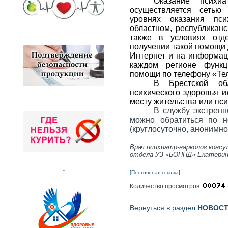
Оказание психи
осуществляется сетью
уровнях оказания пси
областном, республиканс
также в условиях отд
получении такой помощи 
Интернет и на информац
каждом регионе функц
помощи по телефону «Те
В Брестской о
психического здоровья 
месту жительства или пс
В службу экстрен
можно обратиться по но
(круглосуточно, анонимно
Врач психиатр-нарколог конс
отдела УЗ «БОПНД» Екатерин
-
[Постоянная ссылка]
Количество просмотров:
Вернуться в раздел
НОВОС