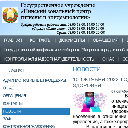
ГЛАВНАЯ
КОНТАКТЫ
ДОКУМЕНТЫ
ОБРАЩЕНИЯ
Государственный профилактический проект "Здоровые города и посёл
КОНТРОЛЬНАЯ (НАДЗОРНАЯ) ДЕЯТЕЛЬНОСТЬ
О НАС
З
НОВОСТИ
ГЛАВНАЯ
10 ОКТЯБРЯ 2022 
АДМИНИСТРАТИВНЫЕ ПРОЦЕДУРЫ
ЗДОРОВЬЯ
О НАС
07 октябр
ОБРАЩЕНИЯ
отмеча
КОНТАКТЫ
иници
НОВОСТИ
здоро
населения в отношении 
ЗОЖ
укрепления, а также проф
КОНТРОЛЬНАЯ (НАДЗОРНАЯ)
В настоящее врем