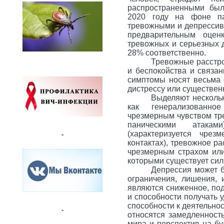
распространенными был
2020 году на фоне п
тревожными и депрессив
предварительным оцен
тревожных и серьезных 
28% соответственно.
Тревожные расстро
и беспокойства и связа
симптомы носят весьма 
дистрессу или существе
Выделяют нескольк
как генерализованное
чрезмерным чувством тре
паническими атакам
(характеризуется чре
-
контактах), тревожное ра
чрезмерным страхом или
которыми существует сил
Депрессия
может б
ограничения, лишения,
являются сниженное, под
и способности получать у
способности к деятельно
-
относятся замедленност
мира и перспектив на бу