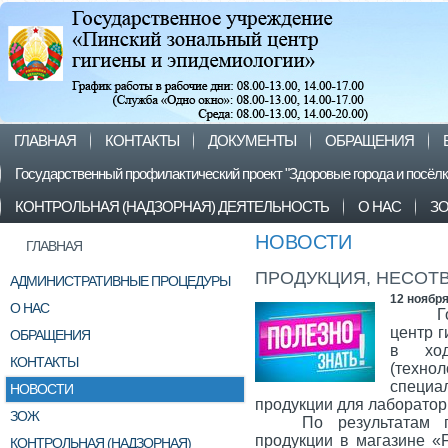
ГЛАВНАЯ
КОНТАКТЫ
ДОКУМЕНТЫ
ОБРАЩЕНИЯ
Государственный профилактический проект "Здоровые города и посёл
КОНТРОЛЬНАЯ (НАДЗОРНАЯ) ДЕЯТЕЛЬНОСТЬ
О НАС
З
НОВОСТИ
ГЛАВНАЯ
ПРОДУКЦИЯ, НЕСОТ
АДМИНИСТРАТИВНЫЕ ПРОЦЕДУРЫ
12 ноября
О НАС
Г
центр г
ОБРАЩЕНИЯ
в ход
КОНТАКТЫ
(техн
специ
НОВОСТИ
продукции для лаборатор
ЗОЖ
По результатам 
продукции в магазине «
КОНТРОЛЬНАЯ (НАДЗОРНАЯ)