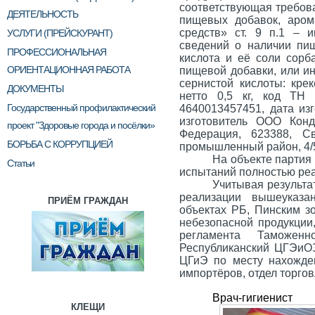
соответствующая требов
ДЕЯТЕЛЬНОСТЬ
пищевых добавок, арома
средств» ст. 9 п.1 – 
УСЛУГИ (ПРЕЙСКУРАНТ)
сведений о наличии пищ
ПРОФЕССИОНАЛЬНАЯ
кислота и её соли сорб
ОРИЕНТАЦИОННАЯ РАБОТА
пищевой добавки, или ин
сернистой кислоты: кре
ДОКУМЕНТЫ
нетто 0,5 кг, код Т
Государственный профилактический
4640013457451, дата изг
изготовитель ООО Конд
проект "Здоровые города и посёлки»
Федерация, 623388, Св
БОРЬБА С КОРРУПЦИЕЙ
промышленный район, 4/
На объекте партия
Статьи
испытаний полностью ре
Учитывая результа
реализации вышеуказа
ПРИЁМ ГРАЖДАН
объектах РБ, Пинским 
небезопасной продукции
регламента Таможе
Республиканский ЦГЭиОЗ
ЦГиЭ по месту нахожден
импортёров, отдел торгов
Врач-гиг
КЛЕЩИ