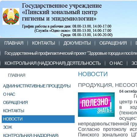
ГЛАВНАЯ
КОНТАКТЫ
ДОКУМЕНТЫ
ОБРАЩЕНИЯ
Государственный профилактический проект "Здоровые города и посёл
КОНТРОЛЬНАЯ (НАДЗОРНАЯ) ДЕЯТЕЛЬНОСТЬ
О НАС
З
НОВОСТИ
ГЛАВНАЯ
ПРОДУКЦИЯ, НЕСОО
АДМИНИСТРАТИВНЫЕ ПРОЦЕДУРЫ
04 октябр
О НАС
Г
центр г
ОБРАЩЕНИЯ
в ход
КОНТАКТЫ
(техн
осущес
НОВОСТИ
непродовольственной гру
ЗОЖ
Согласно протоколу ис
Пинского зонального ЦГ
КОНТРОЛЬНАЯ (НАДЗОРНАЯ)