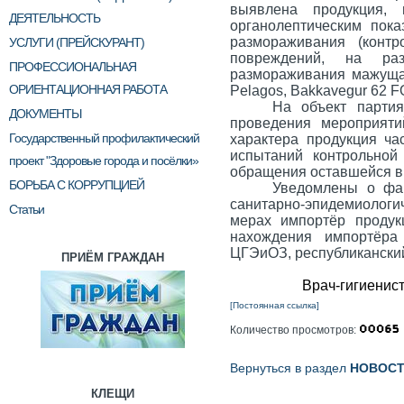
выявлена продукция,
ДЕЯТЕЛЬНОСТЬ
органолептическим пок
размораживания (конт
УСЛУГИ (ПРЕЙСКУРАНТ)
повреждений, на ра
ПРОФЕССИОНАЛЬНАЯ
размораживания мажущая
ОРИЕНТАЦИОННАЯ РАБОТА
Pelagos
,
Bakkavegur
62
F
На объект партия
ДОКУМЕНТЫ
проведения мероприятий
Государственный профилактический
характера продукция ча
испытаний контрольной
проект "Здоровые города и посёлки»
обращения оставшейся в
БОРЬБА С КОРРУПЦИЕЙ
Уведомлены о фак
санитарно-эпидемиологич
Статьи
мерах импортёр продук
нахождения импортёра
ЦГЭиОЗ, республикански
ПРИЁМ ГРАЖДАН
Врач-г
[Постоянная ссылка]
Количество просмотров:
Вернуться в раздел
НОВОС
КЛЕЩИ